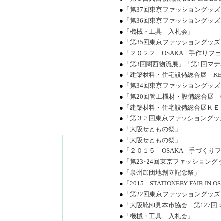
●
「第37回東京ファッショングッ
●
「第36回東京ファッショングッ
●
「機械・工具 入札会」
●
「第35回東京ファッショングッ
●
「２０２２ OSAKA 手作りフ
●
「第3回関西物流展」「第1回マ
●
「建築材料・住宅設備総合展 KE
●
「第34回東京ファッショングッ
●
「第20回管工機材・設備総合展 
●
「建築材料・住宅設備総合展ＫＥ
●
「第３３回東京ファッショングッ
●
「大阪せともの祭」
●
「大阪せともの祭」
●
「２０１５ OSAKA 手づくり
●
「第23･24回東京ファッション
●
「泉州卸団地創立記念祭」
●
「2015 STATIONERY FAIR IN 
●
「第22回東京ファッショングッ
●
「大阪靴卸見本市協会 第127回
●
「機械・工具 入札会」