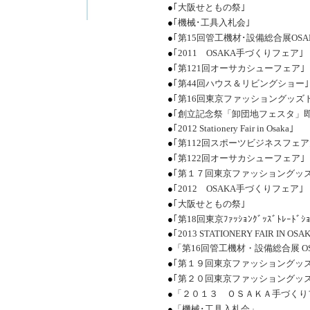
●
｢大阪せともの祭｣
●
｢機械･工具入札会｣
●
｢第15回管工機材･設備総合展OSAK
●
｢2011 OSAKA手づくりフェア｣
●
｢第121回オーサカシューフェア｣
●
｢第44回ハウス＆リビングショー｣
●
｢第16回東京ファッショングッズ
●
｢創立記念祭「卸団地フェスタ」即
●
｢2012 Stationery Fair in Osaka｣
●
｢第112回スポーツビジネスフェア
●
｢第122回オーサカシューフェア｣
●
｢第１７回東京ファッショングッ
●
｢2012 OSAKA手づくりフェア｣
●
｢大阪せともの祭｣
●
｢第18回東京ﾌｧｯｼｮﾝｸﾞｯｽﾞﾄﾚｰﾄﾞｼｮ
●
｢2013 STATIONERY FAIR IN OSA
●
「第16回管工機材・設備総合展 OSA
●
｢第１９回東京ファッショングッ
●
｢第２０回東京ファッショングッ
●
「２０１３ ＯＳＡＫＡ手づくり
●
「機械･工具入札会」