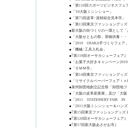
●
「第110回スポーツビジネスフェ
●
「'10大阪ミシンショー」
●
「第73回皮革･資材綜合見本市」
●
「第13回東京ファッショングッ
●
新大阪の街づくりの一環として「
●
「大阪せともの祭」茶碗供養・・
●
「2010 OSAKA手づくりフェア
●
「機械･工具入札会」
●
｢第119回オーサカシューフェア｣
●
「お菓子大好きキャンペーン201
●
「ＯＭＭ市」
●
「第14回東京ファッショングッ
●
「リサイクルペーパーフェアｉｎEX
●
泉州卸団地創立記念祭「卸団地フ
●
「大阪の皮革産業展」及び「大阪
●
「2011 STATIONERY FAIR I
●
「2011大阪ミシンショー＆ハン
●
｢第15回東京ファッショングッズ
●
｢第120回オーサカシューフェア｣
●
｢第17回新大阪あさがお市｣