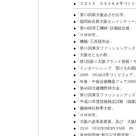
●
「２０１４ ＯＳＡＫＡ手づくり
●
「第15回新大阪あさがお市」
●
「協同組合新大阪センイシティー
●
「第14回管工機材･設備総合展」
●
「ＯＭＭ市」
●
「機械･工具競売会」
●
「第11回東京ファッショングッ
●
「大阪せともの祭」
●
「第1回新☆大阪ブランド発掘！
●
「インターンシップ 受け入れ開
●
「2009 OSAKA手づくりフェア
●
「外食・中食設備機器フェア200
●
「第40回大建機野球大会」
●
「第12回東京ファッショングッ
●
「平成21年度技能検定試験（国
●
「履物神社秋季大祭」
●
「ＯＭＭ市」
●
「大阪の皮革産業展」及び「大阪
●
「2010 STATIONERY FAIR I
●
「泉州卸団地“創立記念即売祭”」