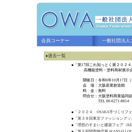
会員コーナー
一般社団法人大
●過去一覧
●「第17回これ知っとく展２０２４
高機能塗料・塗料商材展示
開催日：令和6年10月17日（
会 場：大阪産業創造館
料 金：無料
問合せ：大阪塗料商業協同組
TEL 06-6271-8814
●
「２０２４ OSAKA手づくりフ
●
「第３８回東京ファッショングッ
●
「理想のすまいと建築フェア（KE
●
「第５回関西物流展 (KANSAI LOGI