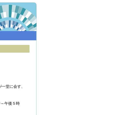
が一堂に会す、
時～午後５時