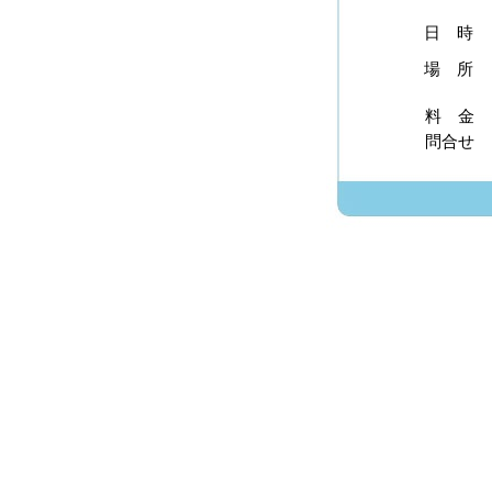
日 時
場 所
料 金
問合せ