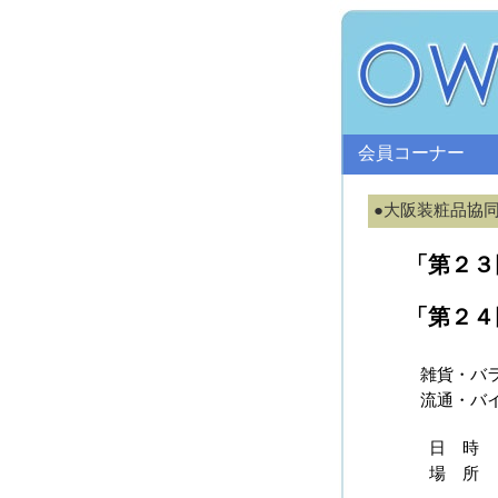
会員コーナー
●大阪装粧品協
「第２３
「第２４
雑貨・バ
流通・バ
日 時
場 所