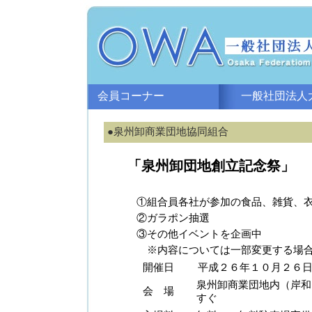
会員コーナー
一般社団法人大
●泉州卸商業団地協同組合
「泉州卸団地創立記念祭」
①組合員各社が参加の食品、雑貨、
②ガラポン抽選
③その他イベントを企画中
※内容については一部変更する場合
開催日
平成２６年１０月２６
泉州卸商業団地内（岸和
会 場
すぐ