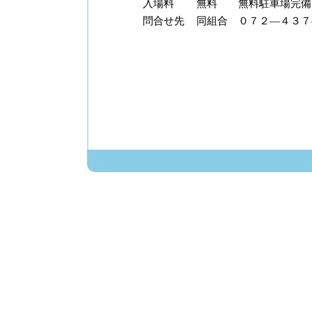
入場料
無料 無料駐車場完備
問合せ先
同組合 ０７２―４３７