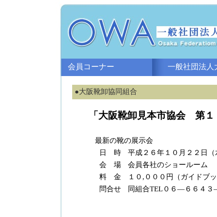
会員コーナー
一般社団法人大
●大阪靴卸協同組合
「大阪靴卸見本市協会 第１
最新の靴の展示会
日 時
平成２６年１０月２２日（
会 場
会員各社のショールーム
料 金
１０,０００円（ガイドブ
問合せ
同組合TEL０６―６６４３