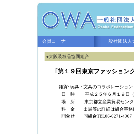
会員コーナー
一般社団法人大
●大阪装粧品協同組合
｢第１９回東京ファッション
雑貨･玩具・文具のコラボレーション
日 時
平成２５年６月１９日
場 所
東京都立産業貿易センタ
料 金
出展等の詳細は組合事務
問合せ
同組合TEL06-6271-4907