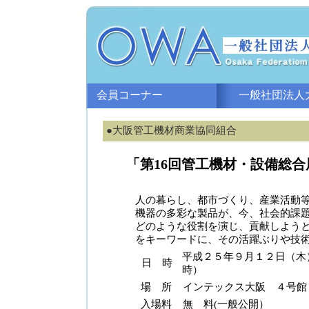
会員コーナー
一般社団法人大
●大阪管工機材商業協同組合
「第16回管工機材・設備総合展 O
人の暮らし、都市づくり、産業活動
機器の多彩な製品が、今、社会的課
どのような役割を演じ、貢献しよう
をキーワードに、その活躍ぶりや技術
平成２５年９月１２日（木
日 時
時）
場 所
インテックス大阪 ４号館
入場料
無 料(一般公開）