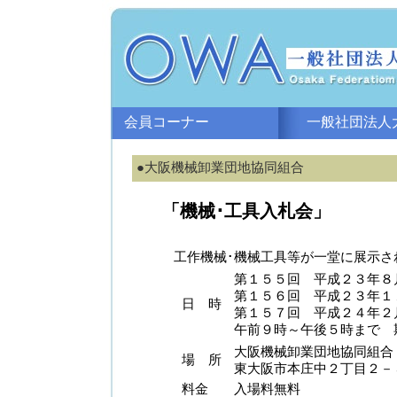
会員コーナー
一般社団法人大
●大阪機械卸業団地協同組合
「機械･工具入札会」
工作機械･機械工具等が一堂に展示さ
第１５５回 平成２３年８月
第１５６回 平成２３年１１
日 時
第１５７回 平成２４年２月
午前９時～午後５時まで 
大阪機械卸業団地協同組合
場 所
東大阪市本庄中２丁目２－
料金
入場料無料