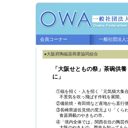
会員コーナー
一般社団法人大
●大阪府陶磁器商業協同組合
「大阪せともの祭」茶碗供養
に」
①福を招く・人を招く「元気猫大集
不景気を吹っ飛ばす作戦を展開。
②備前焼・有田焼など産地から直行
③長崎県波佐見焼の窯元より「くら
食器満載のやきもの市。
④「境内全体では」関西在住の陶芸
大阪のやきもの、歴史を知ってもら