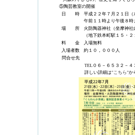
⑤陶芸教室の開催
日 時
平成２２年７月２１日（
午前１１時より午後８時
場 所
火防陶器神社（坐摩神社
（地下鉄本町駅１５・２
料 金
入場無料
入場者数
約１０，０００人
問合せ先
TEL０６－６５３２－
詳しい詳細は
"こちら"
か