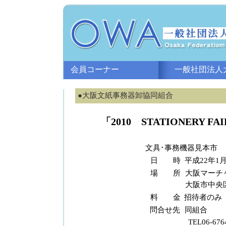
会員コーナー
一般社団法人大
●大阪文紙事務器卸協同組合
「2010 STATIONERY F
文具･事務機器見本市
日 時
平成22年1月
場 所
大阪マーチ
大阪市中央区
料 金
招待者のみ
問合せ先
同組合
TEL06-676