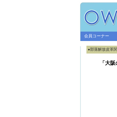
会員コーナー
●部落解放皮革
「大阪