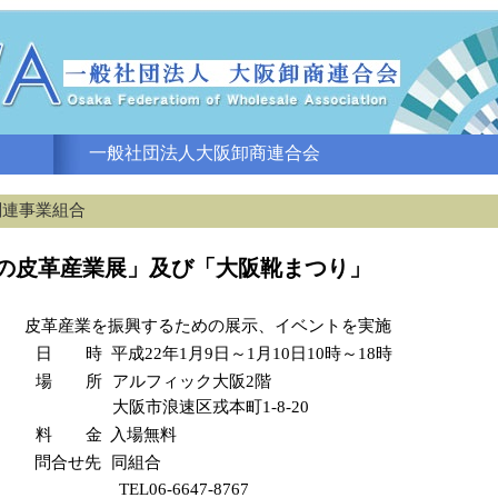
一般社団法人大阪卸商連合会
関連事業組合
の皮革産業展」及び「大阪靴まつり」
皮革産業を振興するための展示、イベントを実施
日 時
平成22年1月9日～1月10日10時～18時
場 所
アルフィック大阪2階
大阪市浪速区戎本町1-8-20
料 金
入場無料
問合せ先
同組合
TEL06-6647-8767