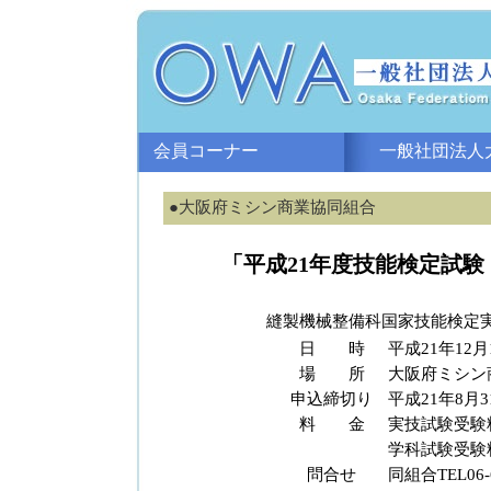
会員コーナー
一般社団法人大
●大阪府ミシン商業協同組合
「平成21年度技能検定試
縫製機械整備科国家技能検定実
日 時
平成21年12月
場 所
大阪府ミシン
申込締切り
平成21年8月
料 金
実技試験受験料
学科試験受験料
問合せ
同組合TEL06-6